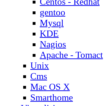
Centos - Redhat
gentoo
Mysql
KDE
Nagios
Apache - Tomact
Unix
Cms
Mac OS X
Smarthome