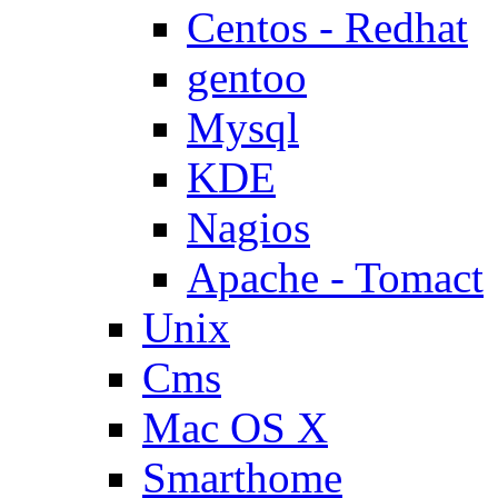
Centos - Redhat
gentoo
Mysql
KDE
Nagios
Apache - Tomact
Unix
Cms
Mac OS X
Smarthome