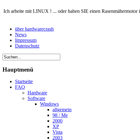
Ich arbeite mit LINUX ! ... oder haben SIE einen Rasenmähermotor 
über hardwarecrash
News
Impressum
Datenschutz
Hauptmenü
Startseite
FAQ
Hardware
Software
Windows
allgemein
98 / Me
2000
XP
Vista
2003