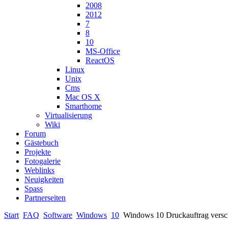
2008
2012
7
8
10
MS-Office
ReactOS
Linux
Unix
Cms
Mac OS X
Smarthome
Virtualisierung
Wiki
Forum
Gästebuch
Projekte
Fotogalerie
Weblinks
Neuigkeiten
Spass
Partnerseiten
Start
FAQ
Software
Windows
10
Windows 10 Druckauftrag vers