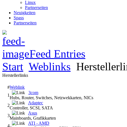
Linux
Partnerseiten
Neuigkeiten
Spass
Partnerseiten
Feed Entries
Start
Weblinks
Herstellerl
Herstellerlinks
#
Weblink
3com
1
Hubs, Router, Switches, Netzwekkarten, NICs
Adaptec
2
Controller, SCSI, SATA
Asus
3
Mainboards, Grafikkarten
ATI - AMD
4