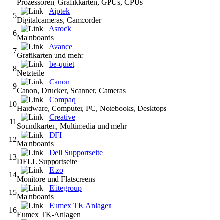
Prozessoren, Grafikkarten, GPUs, CPUs
Aiptek
5
Digitalcameras, Camcorder
Asrock
6
Mainboards
Avance
7
Grafikarten und mehr
be-quiet
8
Netzteile
Canon
9
Canon, Drucker, Scanner, Cameras
Compaq
10
Hardware, Computer, PC, Notebooks, Desktops
Creative
11
Soundkarten, Multimedia und mehr
DFI
12
Mainboards
Dell Supportseite
13
DELL Supportseite
Eizo
14
Monitore und Flatscreens
Elitegroup
15
Mainboards
Eumex TK Anlagen
16
Eumex TK-Anlagen