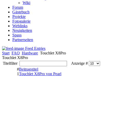
Wiki
Forum
Gästebuch
Projekte
Fotogalerie
Weblinks
Neuigkeiten
Spass
Partnerseiten
Feed Entries
Start
FAQ
Hardware
Touchlet X8Pro
Touchlet X8Pro
Titelfilter
Anzeige #
#
Beitragstitel
1
Touchlet X8Pro von Pearl